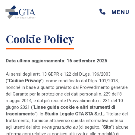
Skip
to
MENU
content
Cookie Policy
Data ultimo aggiornamento: 16 settembre 2025
Ai sensi degli artt. 13 GDPR e 122 del D.Lgs. 196/2003
(“
Codice Privacy
”), come modificato dal D.lgs. 101/2018,
nonché in base a quanto previsto dal Provvedimento generale
del Garante per la protezione dei dati personali n. 229 dell’8
maggio 2014, e dal più recente Provvedimento n. 231 del 10
giugno 2021 (“
Linee guida cookie e
altri strumenti di
tracciamento
”), lo
Studio Legale GTA STA S.r.l.,
Titolare del
trattamento, fornisce attraverso questa informativa estesa
agli utenti del sito
www.gtastudio.eu
(di seguito, “
Sito
”) alcune
informazioni relative ai cookies utilizzati e alle modalità di