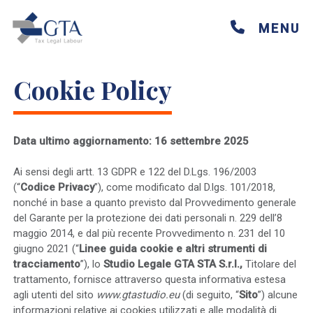
Skip
to
MENU
content
Cookie Policy
Data ultimo aggiornamento: 16 settembre 2025
Ai sensi degli artt. 13 GDPR e 122 del D.Lgs. 196/2003
(“
Codice Privacy
”), come modificato dal D.lgs. 101/2018,
nonché in base a quanto previsto dal Provvedimento generale
del Garante per la protezione dei dati personali n. 229 dell’8
maggio 2014, e dal più recente Provvedimento n. 231 del 10
giugno 2021 (“
Linee guida cookie e
altri strumenti di
tracciamento
”), lo
Studio Legale GTA STA S.r.l.,
Titolare del
trattamento, fornisce attraverso questa informativa estesa
agli utenti del sito
www.gtastudio.eu
(di seguito, “
Sito
”) alcune
informazioni relative ai cookies utilizzati e alle modalità di