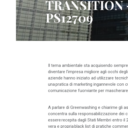
TRANSITION 
PS12709
Il tema ambientale sta acquisendo sempre
diventare l’impresa migliore agli occhi degl
aziende hanno iniziato ad utilizzare tecn
una pratica di marketing ingannevole con cui
comunicazione fuorviante per mascherare 
A parlare di Greenwashing e chiarirne gli 
concentra sulla responsabilizzazione dei c
essere recepita dagli Stati Membri entro i
vera e propria black list di pratiche comme