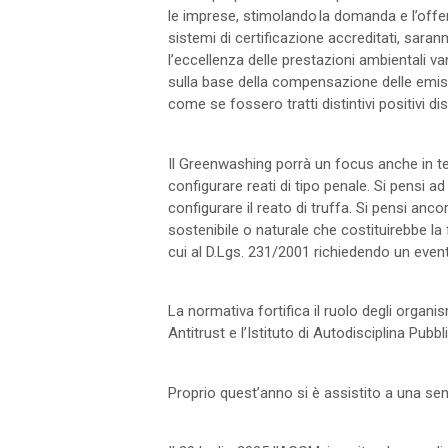
le imprese, stimolando la domanda e l’offert
sistemi di certificazione accreditati, sara
l’eccellenza delle prestazioni ambientali 
sulla base della compensazione delle emissi
come se fossero tratti distintivi positivi di
Il Greenwashing porrà un focus anche in te
configurare reati di tipo penale. Si pensi
configurare il reato di truffa. Si pensi a
sostenibile o naturale che costituirebbe la
cui al D.Lgs. 231/2001 richiedendo un event
La normativa fortifica il ruolo degli organ
Antitrust e l’Istituto di Autodisciplina Pubbli
Proprio quest’anno si è assistito a una s