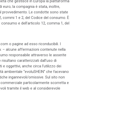
cietà che gestisce in Europa la piattaforma
 euro; la compagnia è stata, inoltre,
i al provvedimento. Le condotte sono state
 22, commi 1 e 2, del Codice del consumo. È
el consumo e dell’articolo 12, comma 1, del
.com o pagine ad esso riconducibili. I
da: – alcune affermazioni contenute nella
nsumo responsabile attraverso le asserite
risultano caratterizzati dall’uso di
e oggettivi, anche circa l’utilizzo dei
ilità ambientale “evoluSHEIN” che facevano
ristiche ingannevoli/omissive. Sul sito non
ica commerciale particolarmente scorretta e
oli tramite il web e al considerevole