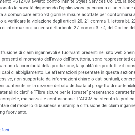
dimento PS12709 avviato contro Infinite Styles Services Co. Ltd, la so
nato la società disponendo l’applicazione pecuniaria di un milione di
igata a comunicare entro 90 giorni le misure adottate per conformars
o a verificare la violazione degli articoli 20, 21 comma 1, lettera b),
 di informazioni, ai sensi dell’articolo 27, commi 3 e 4, del Codice d
fusione di claim ingannevoli e fuorvianti presenti nel sito web Shein
 presenti al momento dell’avvio dell’istruttoria, sono rappresentati 
ano la circolarità della produzione, la qualità dei prodotti e il co
ei capi di abbigliamento. Le affermazioni presentate in questa sezione 
sive, non supportate da informazioni chiare o dati puntuali, concreti 
oni contenute nella sezione del sito dedicata al progetto di sostenib
“Materiali riciclati” e “Fibre sicure per le foreste” presentando caratte
 e complete, ma parziali e confusionarie. L’AGCM ha ritenuto la prat
tale del modello di business e un’ampia diffusione dei claim ingannev
ng fuorviante.
efani