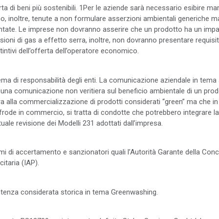
a di beni più sostenibili. 1Per le aziende sarà necessario esibire march
nno, inoltre, tenute a non formulare asserzioni ambientali generiche m
vantate. Le imprese non dovranno asserire che un prodotto ha un impat
oni di gas a effetto serra, inoltre, non dovranno presentare requisit
stintivi dell’offerta dell’operatore economico.
ma di responsabilità degli enti. La comunicazione aziendale in tema
 ad una comunicazione non veritiera sul beneficio ambientale di un p
ncora alla commercializzazione di prodotti considerati “green” ma che
 frode in commercio, si tratta di condotte che potrebbero integrare la 
uale revisione dei Modelli 231 adottati dall’impresa.
ismi di accertamento e sanzionatori quali l’Autorità Garante della Co
citaria (IAP).
entenza considerata storica in tema Greenwashing.