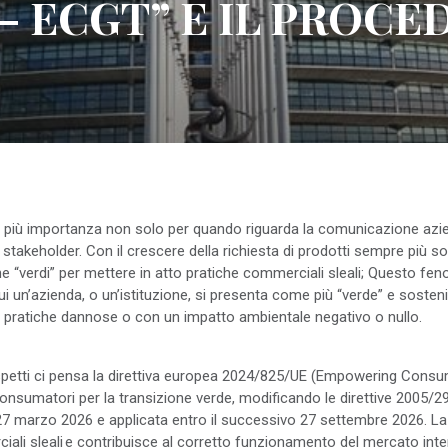
– ECGT” E IL PROC
 più importanza non solo per quando riguarda la comunicazione azi
i stakeholder. Con il crescere della richiesta di prodotti sempre più s
iche “verdi” per mettere in atto pratiche commerciali sleali; Quest
 un’azienda, o un’istituzione, si presenta come più “verde” e sostenib
pratiche dannose o con un impatto ambientale negativo o nullo.
aspetti ci pensa la direttiva europea 2024/825/UE (Empowering Consu
onsumatori per la transizione verde, modificando le direttive 2005/2
l 27 marzo 2026 e applicata entro il successivo 27 settembre 2026. L
rciali sleali e contribuisce al corretto funzionamento del mercato int